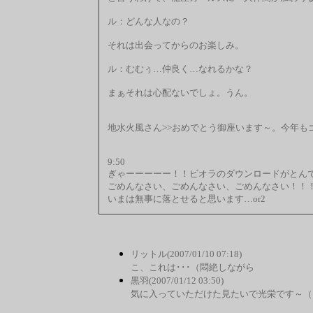
ル：どんな人なの？
それは出会ってからのお楽しみ。
ル：むむぅ…仲良く…なれるかな？
まぁそれは心配ないでしょ。うん。
地水火風さん>>おめでとう御座います～。今年も
9:50
ぎゃーーーーー！！ビオラのダウンロードがとん
ごめんなさい、ごめんなさい、ごめんなさい！！
いまは無事に落とせると思います…or2
リットル(2007/01/10 07:18)
こ、これは･･･（悶絶しながら
黒羽(2007/01/12 03:50)
気に入っていただけた見たいで光栄です～（