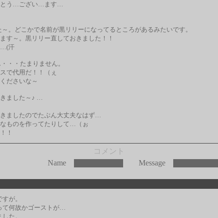
とう…ござい…ます…
た～。どこかで名前が黒リリーになってるところがあるみたいです。
ます～。黒リリー直しておきました！！
…(汗
ん・・・たまりません。
スで代用だ！！（ぇ
くださいな～
きました～♪ …
きましたのでたぶん大丈夫なはず…
なものを作ってたりして…（ぉ
！！
コメント
Name
Message
う
ですが。
って何故かゴーストが…
ました。