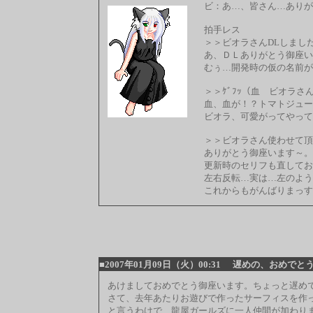
ビ：あ…、皆さん…ありが
拍手レス
＞＞ビオラさんDLしまし
あ、ＤＬありがとう御座い
むぅ…開発時の仮の名前が
＞＞ｹﾞﾌｯ（血 ビオラさ
血、血が！？トマトジュー
ビオラ、可愛がってやって
＞＞ビオラさん使わせて頂
ありがとう御座います～。
更新時のセリフも直してお
左右反転…実は…左のよう
これからもがんばりまっす
■2007年01月09日（火）00:31
遅めの、おめでと
あけましておめでとう御座います。ちょっと遅め
さて、去年あたりお遊びで作ったサーフィスを作
と言うわけで、龍屋ガールズに一人仲間が加わり