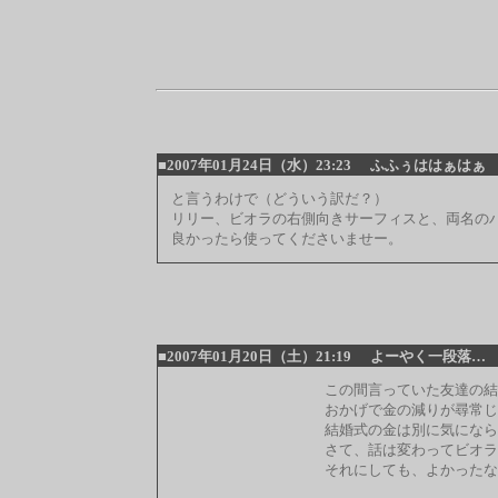
■2007年01月24日（水）23:23
ふふぅははぁはぁ
と言うわけで（どういう訳だ？）
リリー、ビオラの右側向きサーフィスと、両名の
良かったら使ってくださいませー。
■2007年01月20日（土）21:19
よーやく一段落…
この間言っていた友達の結
おかげで金の減りが尋常じ
結婚式の金は別に気になら
さて、話は変わってビオラ
それにしても、よかったな