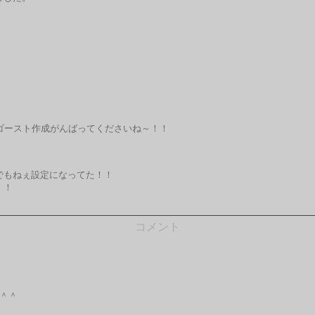
ゴースト作成がんばってくださいね～！！
でもねぇ設定になってた！！
！！
コメント
＾＾