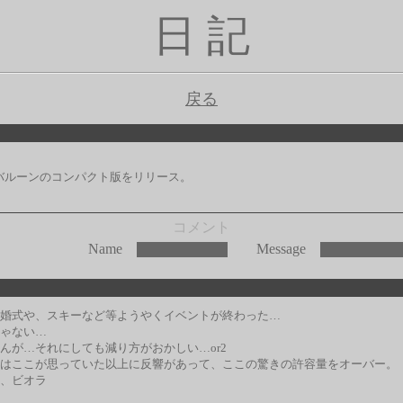
日 記
戻る
バルーンのコンパクト版をリリース。
コメント
Name
Message
婚式や、スキーなど等ようやくイベントが終わった…
ゃない…
んが…それにしても減り方がおかしい…or2
はここが思っていた以上に反響があって、ここの驚きの許容量をオーバー。
、ビオラ